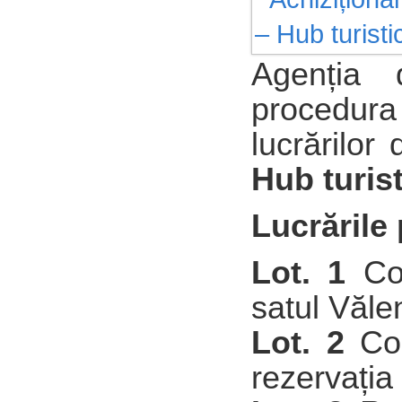
Agenția 
procedur
lucrărilor
Hub turist
Lucrările
Lot. 1
Con
satul Văle
Lot. 2
Co
rezervația