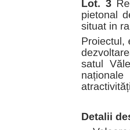
Lot. 3
Rec
pietonal d
situat in r
Proiectul,
dezvoltare
satul Văle
naționale
atractivităț
Detalii de