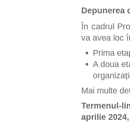
Depunerea d
În cadrul Pro
va avea loc 
Prima eta
A doua et
organizați
Mai multe det
Termenul-l
aprilie 2024,