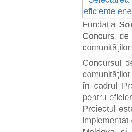
Fundația
So
Concurs de 
comunităților
Concursul de
comunitățilo
în cadrul Pr
pentru eficie
Proiectul es
implementat 
Moldova și 