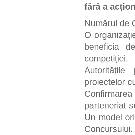
fără a acțio
Numărul de C
O organizați
beneficia d
competiției.
Autoritățil
proiectelor c
Confirmarea
parteneriat s
Un model ori
Concursului.