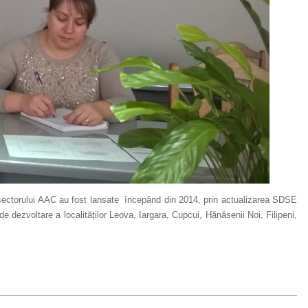
 a sectorului AAC au fost lansate începând din 2014, prin actualizarea SDSE
de dezvoltare a localităților Leova, Iargara, Cupcui, Hănăsenii Noi, Filipeni,