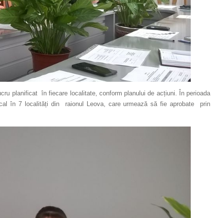
cru planificat în fiecare localitate, conform planului de acțiuni. În perioada
al în 7 localități din raionul Leova, care urmează să fie aprobate prin