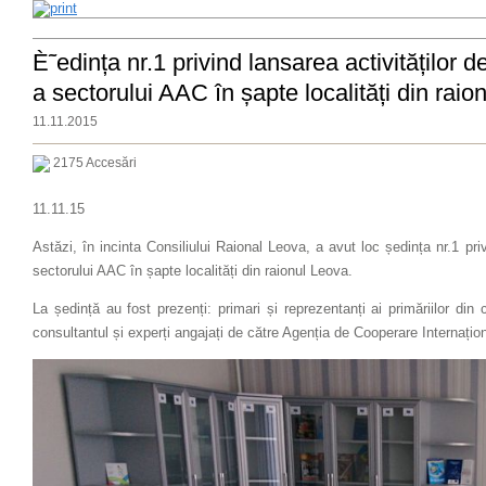
È˜edința nr.1 privind lansarea activităților d
a sectorului AAC în șapte localități din raio
11.11.2015
2175 Accesări
11.11.15
Astăzi, în incinta Consiliului Raional Leova, a avut loc ședința nr.1 priv
sectorului AAC în șapte localități din raionul Leova.
La ședință au fost prezenți: primari și reprezentanți ai primăriilor din 
consultantul și experți angajați de către Agenția de Cooperare Internați