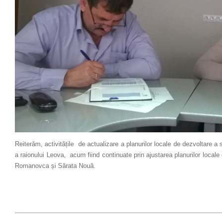
Reiterăm, activitățile de actualizare a planurilor locale de dezvoltare
a raionului Leova, acum fiind continuate prin ajustarea planurilor locale 
Romanovca și Sărata Nouă.