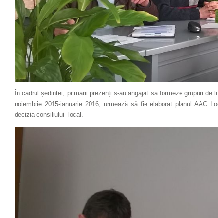
În cadrul ședinței, primarii prezenți s-au angajat să formeze grupuri de lu
noiembrie 2015-ianuarie 2016, urmează să fie elaborat planul AAC Loc
decizia consiliului local.