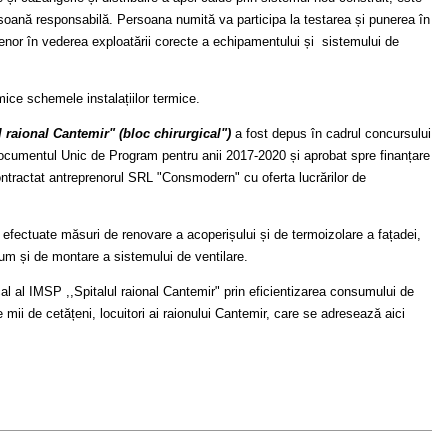
rsoană responsabilă. Persoana numită va participa la testarea și punerea în
eprenor în vederea exploatării corecte a echipamentului și sistemului de
mice schemele instalațiilor termice.
l raional Cantemir" (bloc chirurgical")
a fost depus în cadrul concursului
 Documentul Unic de Program pentru anii 2017-2020 și aprobat spre finanțare
contractat antreprenorul SRL "Consmodern" cu oferta lucrărilor de
t efectuate măsuri de renovare a acoperișului și de termoizolare a fațadei,
cum și de montare a sistemului de ventilare.
cal al IMSP ,,Spitalul raional Cantemir" prin eficientizarea consumului de
de mii de cetățeni, locuitori ai raionului Cantemir, care se adresează aici