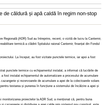
te de căldură și apă caldă în regim non-stop
re Regională (ADR) Sud au întreprins, recent, o vizită de lucru la Cantemir,
reabilitare termică a clădirii Spitalului raional Cantemir, finanțat din Fondul
proiectului. La început, au fost vizitate punctele termice, iar apoi a fost
rat punctele termice cu echipamentul instalat, a informat că lucrările de
let, a fost instalat echipamentul de automatizare a procesului de acumulare
i la cazangerie și rezervoarele de acumulare a apei de la colectoarele solare.
 pentru testarea și punerea în funcțiune a sistemului de încălzire a apei și
 și monitorizarea proiectelor la ADR Sud, a menționat că, pentru buna
 și cazangerie și distribuire a apei calde prin sistemul nou construit, este