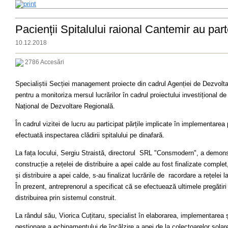
Pacienții Spitalului raional Cantemir au par
10.12.2018
2786 Accesări
Specialiștii Secției management proiecte din cadrul Agenției de Dezvolta
pentru a monitoriza mersul lucrărilor în cadrul proiectului investițional de 
Național de Dezvoltare Regională.
În cadrul vizitei de lucru au participat părțile implicate în implementarea 
efectuată inspectarea clădirii spitalului pe dinafară.
La fața locului, Sergiu Straistă, directorul SRL "Consmodern",
a demonst
construcție a rețelei de distribuire a apei calde au fost finalizate comp
și distribuire a apei calde, s-au finalizat lucrările de racordare a rețele
În prezent, antreprenorul a specificat că se efectuează ultimele pregătiri
distribuirea prin sistemul construit.
La rândul său, Viorica Cuțitaru, specialist în elaborarea, implementarea
gestionare a echipamentului de încălzire a apei de la colectoarelor solare