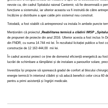
nevoie ca, din cadrul Spitalului raional Cantemir, să fie desemnată o pe
funcțiune a sistemului, iar ulterior aceasta va fi instruită de către antr
încălzire și distribuire a apei calde prin sistemul nou construit.
Totodată, a fost stabilit că antreprenorul va instala în ambele puncte ter
Menționăm că proiectul
„
Reabilitarea termică a clădirii IMSP „Spitalu
de propuneri de proiecte din anul 2016. Ulterior acesta a fost inclus în
din FNDR, cu suma 14.744 mii lei. În rezultatul licitației publice a fost 
construcție de 12 163 444,00 mii lei.
În cadrul acestui proiect ce ține de domeniul eficiență energetică au fos
lucrări de schimbare a tâmplăriei și de instalare a panourilor solare, pre
Investiția își propune să sporească gradul de confort al blocului chirurgi
energie termică în interiorul clădirii și să aducă beneficii celor circa 60 
pentru a primi asistență și îngrijiri medicale.