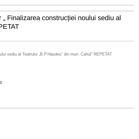
 „ Finalizarea construcției noului sediu al
EPETAT
 noului sediu al Teatrului „B.P.Hasdeu" din mun. Cahul" REPETAT
0