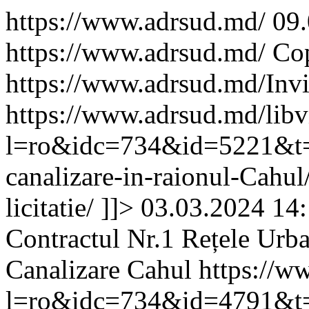
https://www.adrsud.md/
09
https://www.adrsud.md/
Cop
https://www.adrsud.md/
Invi
https://www.adrsud.md/lib
l=ro&idc=734&id=5221&t=/P
canalizare-in-raionul-Cahul/
licitatie/
]]>
03.03.2024 14
Contractul Nr.1 Rețele Urb
Canalizare Cahul
https://w
l=ro&idc=734&id=4791&t=/P