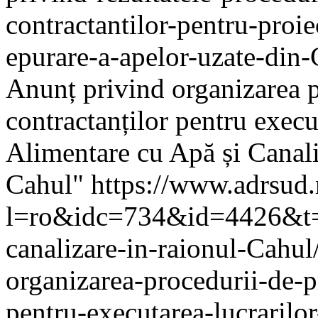
contractantilor-pentru-proiec
epurare-a-apelor-uzate-din
Anunț privind organizarea p
contractanților pentru execu
Alimentare cu Apă și Canal
Cahul"
https://www.adrsud
l=ro&idc=734&id=4426&t=/P
canalizare-in-raionul-Cahul
organizarea-procedurii-de-pr
pentru-executarea-lucrarilo