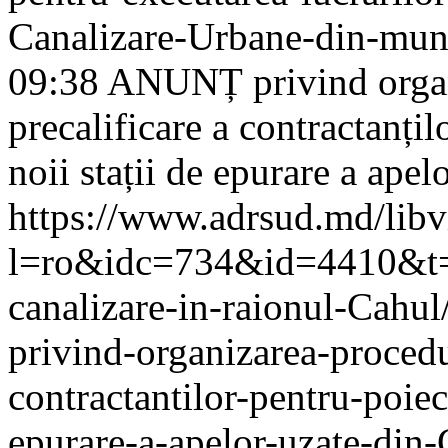
Canalizare-Urbane-din-mun
09:38
ANUNȚ privind organ
precalificare a contractanțil
noii stații de epurare a ape
https://www.adrsud.md/lib
l=ro&idc=734&id=4410&t=/P
canalizare-in-raionul-Cahu
privind-organizarea-procedur
contractantilor-pentru-poiect
epurare-a-apelor-uzate-din