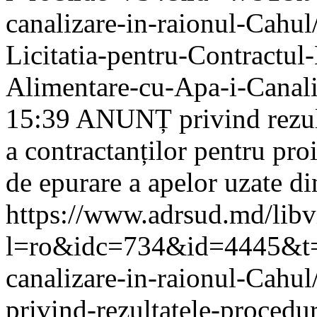
canalizare-in-raionul-Cahul/
Licitatia-pentru-Contractu
Alimentare-cu-Apa-i-Canal
15:39
ANUNȚ privind rezulta
a contractanților pentru proi
de epurare a apelor uzate d
https://www.adrsud.md/lib
l=ro&idc=734&id=4445&t=/P
canalizare-in-raionul-Cahu
privind-rezultatele-procedur