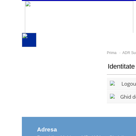
Prima
-
ADR Su
Identitate
Logoul 
Ghid de
Adresa