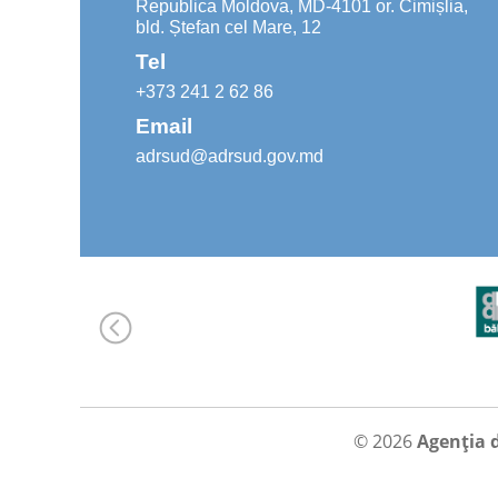
Republica Moldova, MD-4101 or. Cimișlia,
bld. Ștefan cel Mare, 12
Tel
+373 241 2 62 86
Email
adrsud@adrsud.gov.md
© 2026
Agenția 