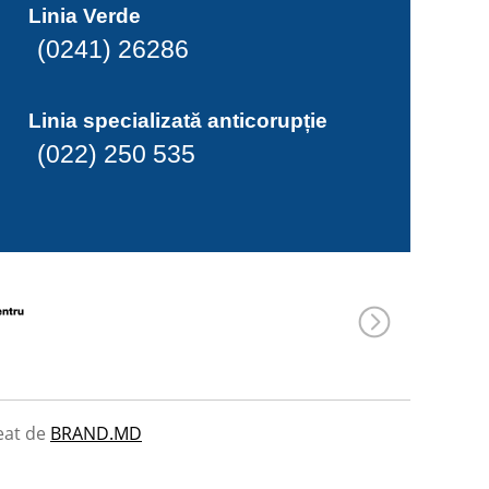
Linia Verde
(0241) 26286
Linia specializată anticorupție
(022) 250 535
eat de
BRAND.MD