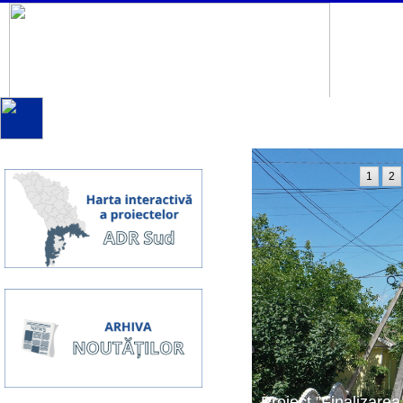
1
2
Proiect ”Finalizarea 