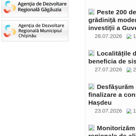
Peste 200 de 
grădiniță moder
investiții a Gu
28.07.2026
1
Localitățile
beneficia de si
27.07.2026
2
Desfășurăm ș
finalizare a con
Hașdeu
23.07.2026
1
Monitorizăm 